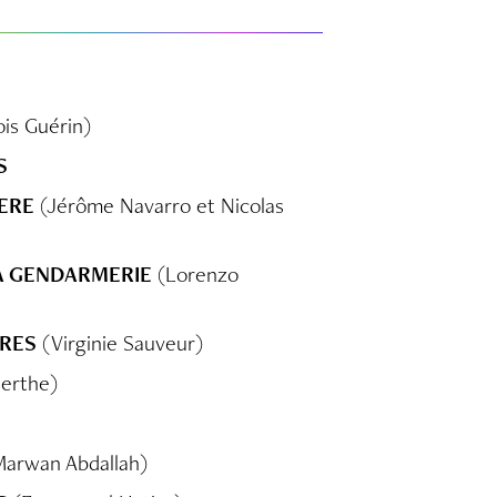
is Guérin)
S
ERE
(Jérôme Navarro et Nicolas
A GENDARMERIE
(Lorenzo
PRES
(Virginie Sauveur)
Berthe)
arwan Abdallah)