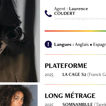
Agent :
Laurence
COUDERT
laurencecoudert@agencearcenciel
Langues :
Anglais • Espag
PLATEFORME
2025
LA CAGE S2
(Franck G
LONG MÉTRAGE
2025
SOMNAMBULE
(Tarek