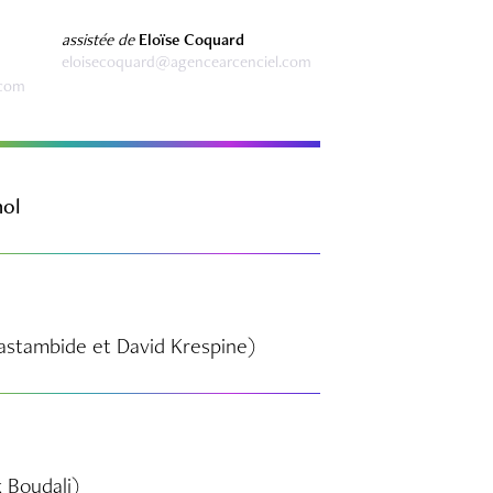
assistée de
Eloïse Coquard
eloisecoquard@agencearcenciel.com
.com
nol
astambide et David Krespine)
 Boudali)