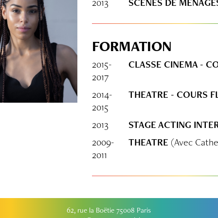
2013
SCENES DE MENAGE
FORMATION
2015-
CLASSE CINEMA - C
2017
2014-
THEATRE - COURS 
2015
2013
STAGE ACTING INTE
2009-
THEATRE
(Avec Cathe
2011
62, rue la Boëtie 75008 Paris