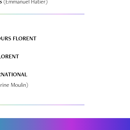
S
(Emmanuel Hatier)
OURS FLORENT
FLORENT
RNATIONAL
rine Moulin)