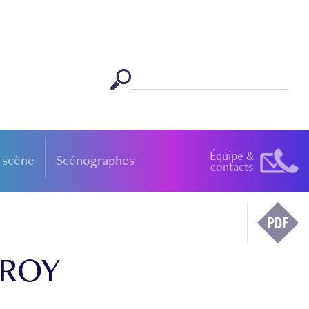
Équipe &
 scène
Scénographes
contacts
EROY