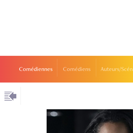
Comédiennes
Comédiens
Auteurs/Scén