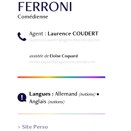
FERRONI
Comédienne
Agent :
Laurence COUDERT
laurencecoudert@agencearcenciel.com
assistée de
Eloïse Coquard
eloisecoquard@agencearcenciel.com
Langues :
Allemand
•
(notions)
Anglais
(notions)
> Site Perso